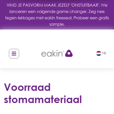
VIND JE PASVORM MAAK JEZELF 'ONSTUITBAAR'. We
lanceren een volgende game changer. Zeg nee
tegen lekkages met eakin freeseal. Probeer een gratis
sample.
NL
Voorraad
stomamateriaal