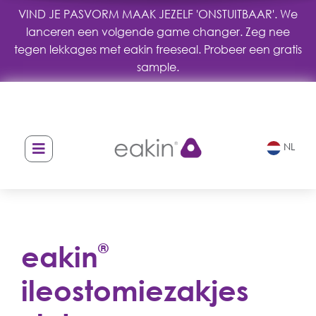
VIND JE PASVORM MAAK JEZELF 'ONSTUITBAAR'. We
lanceren een volgende game changer. Zeg nee
tegen lekkages met eakin freeseal. Probeer een gratis
sample.
NL
eakin
®
ileostomiezakjes