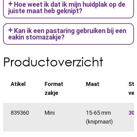
Hoe weet ik dat ik mijn huidplak op de
juiste maat heb geknipt?
Kan ik een pastaring gebruiken bij een
eakin stomazakje?
Productoverzicht
Atikel
Format
Maat
Stu
zakje
ver
839360
Mini
15-65 mm
30
(knipmaat)